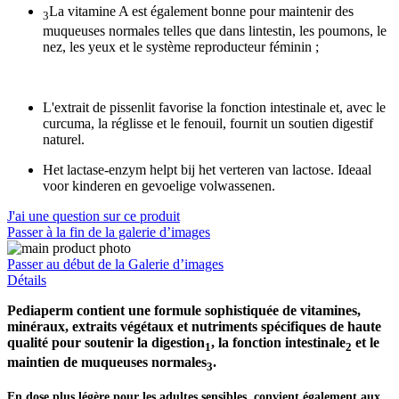
La vitamine A est également bonne pour
maintenir des
3
muqueuses normales
telles que dans lintestin, les poumons, le
nez, les yeux et le système reproducteur féminin ;
L'extrait de pissenlit favorise la fonction intestinale et, avec le
curcuma, la réglisse et le fenouil, fournit un
soutien digestif
naturel
.
Het lactase-enzym helpt bij het verteren van lactose.
Ideaal
voor kinderen en gevoelige volwassenen
.
J'ai une question sur ce produit
Passer à la fin de la galerie d’images
Passer au début de la Galerie d’images
Détails
Pediaperm contient une formule sophistiquée de vitamines,
minéraux, extraits végétaux et nutriments spécifiques
de haute
qualité pour soutenir la digestion
, la fonction intestinale
et le
1
2
maintien de muqueuses normales
.
3
En dose plus légère pour les adultes sensibles, convient également aux