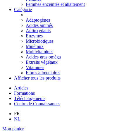
Femmes enceintes et allaitement
Catégorie
Adaptogènes
Acides aminés
Antioxydants
Enzymes
Microbiotiques
Minéraux
Multivitamines
Acides gras oméga
Extraits végétaux
Vitamines
Fibres alimentaires
Afficher tous les produits
Articles
Formations
Téléchargements
Centre de Connaissances
FR
NL
Mon panier