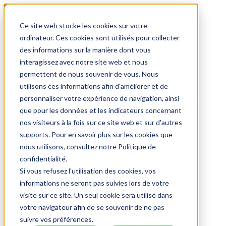
Cookie Settings
Ce site web stocke les cookies sur votre
Se connecter
ordinateur. Ces cookies sont utilisés pour collecter
Service Clientèle
des informations sur la manière dont vous
Compte
interagissez avec notre site web et nous
FR
NL
permettent de nous souvenir de vous. Nous
utilisons ces informations afin d'améliorer et de
Aller au contenu
personnaliser votre expérience de navigation, ainsi
Vers Nutriphyt pour le consommateur
que pour les données et les indicateurs concernant
nos visiteurs à la fois sur ce site web et sur d'autres
Affichage navigation
Menu
supports. Pour en savoir plus sur les cookies que
Nos produits
nous utilisons, consultez notre Politique de
confidentialité.
Votre santé
Si vous refusez l'utilisation des cookies, vos
Glycémie
informations ne seront pas suivies lors de votre
Cholestérol
visite sur ce site. Un seul cookie sera utilisé dans
Intestins
Détoxification
votre navigateur afin de se souvenir de ne pas
Énergie & Vitalité
suivre vos préférences.
Mémoire & Système nerveux