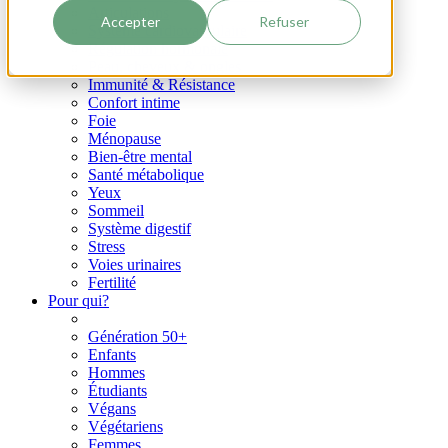
Articulations
Accepter
Refuser
Système cardiovasculaire
Régulation hormonale
Peau, cheveux & ongles
Immunité & Résistance
Confort intime
Foie
Ménopause
Bien-être mental
Santé métabolique
Yeux
Sommeil
Système digestif
Stress
Voies urinaires
Fertilité
Pour qui?
Génération 50+
Enfants
Hommes
Étudiants
Végans
Végétariens
Femmes