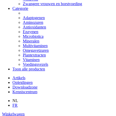
Zwangere vrouwen en borstvoeding
Categorie
Adaptogenen
Aminozuren
Antioxidanten
Enzymen
Microbiotica
Mineralen
Multivitaminen
Omegavetzuren
Plantextracten
Vitaminen
Voedingsvezels
Toon alle producten
Artikels
Opleidingen
Downloadzone
Kenniscentrum
NL
FR
Winkelwagen