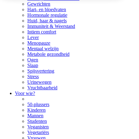
Gewrichten
Hart- en bloedvaten
Hormonale regulatie
Huid, haar & nagels
Immuniteit & Weerstand
Intiem comfort
Lever
Menopauze
Mentaal welzijn
Metabole gezondheid
Ogen
Slaap
Spijsvertering
Stress
Urinewegen
Vruchtbaarheid
Voor wie?
50-plussers
Kinderen
Mannen
Studenten
Veganisten
Vegetariërs
Vrouwen