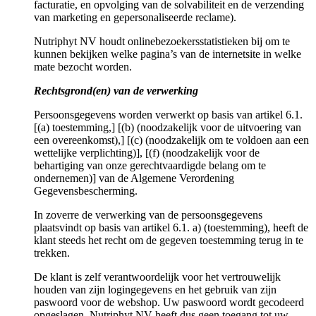
facturatie, en opvolging van de solvabiliteit en de verzending
van marketing en gepersonaliseerde reclame).
Nutriphyt NV houdt onlinebezoekersstatistieken bij om te
kunnen bekijken welke pagina’s van de internetsite in welke
mate bezocht worden.
Rechtsgrond(en) van de verwerking
Persoonsgegevens worden verwerkt op basis van artikel 6.1.
[(a) toestemming,] [(b) (noodzakelijk voor de uitvoering van
een overeenkomst),] [(c) (noodzakelijk om te voldoen aan een
wettelijke verplichting)], [(f) (noodzakelijk voor de
behartiging van onze gerechtvaardigde belang om te
ondernemen)] van de Algemene Verordening
Gegevensbescherming.
In zoverre de verwerking van de persoonsgegevens
plaatsvindt op basis van artikel 6.1. a) (toestemming), heeft de
klant steeds het recht om de gegeven toestemming terug in te
trekken.
De klant is zelf verantwoordelijk voor het vertrouwelijk
houden van zijn logingegevens en het gebruik van zijn
paswoord voor de webshop. Uw paswoord wordt gecodeerd
opgeslagen, Nutriphyt NV heeft dus geen toegang tot uw