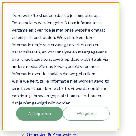
Cookie Settings
Deze website slaat cookies op je computer op.
Inloggen
Deze cookies worden gebruikt om informatie te
Klantenservice
verzamelen over hoe je met onze website omgaat
Account
en om je te onthouden. We gebruiken deze
NL
FR
informatie om je surfervaring te verbeteren en
personaliseren, en voor analyse en meetgegevens
Ga naar de inhoud
over onze bezoekers, zowel op deze website als via
Ga naar Nutriphyt voor consumenten
andere media. Zie ons Privacybeleid voor meer
informatie over de cookies die we gebruiken.
Toggle Nav
Menu
Als je weigert, zal je informatie niet worden gevolgd
Onze producten
bij je bezoek aan deze website. Er wordt een kleine
cookie in je browser geplaatst om te onthouden
Uw gezondheid
dat je niet gevolgd wilt worden.
Bloedsuikerspiegel
Cholesterol
Accepteren
Weigeren
Darmen
Detox
Energie & Vitaliteit
Geheugen & Zenuwstelsel