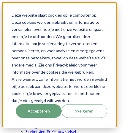
Cookie Settings
Deze website slaat cookies op je computer op.
Inloggen
Deze cookies worden gebruikt om informatie te
Klantenservice
verzamelen over hoe je met onze website omgaat
Account
en om je te onthouden. We gebruiken deze
NL
FR
informatie om je surfervaring te verbeteren en
personaliseren, en voor analyse en meetgegevens
Ga naar de inhoud
over onze bezoekers, zowel op deze website als via
Ga naar Nutriphyt voor consumenten
andere media. Zie ons Privacybeleid voor meer
informatie over de cookies die we gebruiken.
Toggle Nav
Menu
Als je weigert, zal je informatie niet worden gevolgd
Onze producten
bij je bezoek aan deze website. Er wordt een kleine
cookie in je browser geplaatst om te onthouden
Uw gezondheid
dat je niet gevolgd wilt worden.
Bloedsuikerspiegel
Cholesterol
Accepteren
Weigeren
Darmen
Detox
Energie & Vitaliteit
Geheugen & Zenuwstelsel