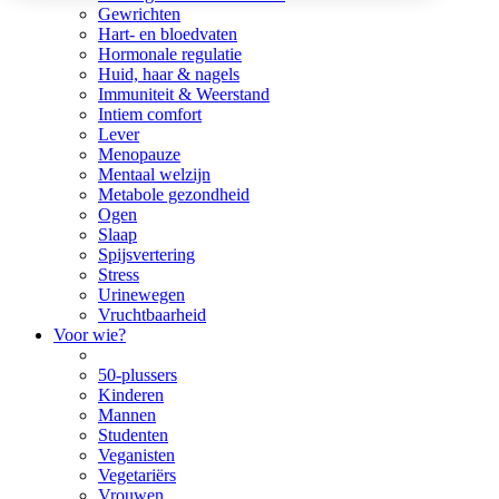
Gewrichten
Hart- en bloedvaten
Hormonale regulatie
Huid, haar & nagels
Immuniteit & Weerstand
Intiem comfort
Lever
Menopauze
Mentaal welzijn
Metabole gezondheid
Ogen
Slaap
Spijsvertering
Stress
Urinewegen
Vruchtbaarheid
Voor wie?
50-plussers
Kinderen
Mannen
Studenten
Veganisten
Vegetariërs
Vrouwen