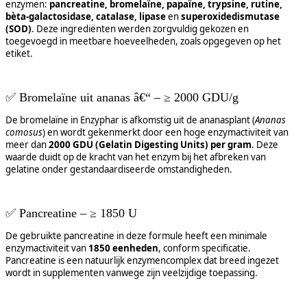
enzymen:
pancreatine, bromelaïne, papaïne, trypsine, rutine,
bèta-galactosidase, catalase, lipase
en
superoxidedismutase
(SOD)
. Deze ingrediënten werden zorgvuldig gekozen en
toegevoegd in meetbare hoeveelheden, zoals opgegeven op het
etiket.
✅
Bromelaïne uit ananas â€“ – ≥ 2000 GDU/g
De bromelaïne in Enzyphar is afkomstig uit de ananasplant (
Ananas
comosus
) en wordt gekenmerkt door een hoge enzymactiviteit van
meer dan
2000 GDU (Gelatin Digesting Units) per gram
. Deze
waarde duidt op de kracht van het enzym bij het afbreken van
gelatine onder gestandaardiseerde omstandigheden.
✅
Pancreatine – ≥ 1850 U
De gebruikte pancreatine in deze formule heeft een minimale
enzymactiviteit van
1850 eenheden
, conform specificatie.
Pancreatine is een natuurlijk enzymencomplex dat breed ingezet
wordt in supplementen vanwege zijn veelzijdige toepassing.