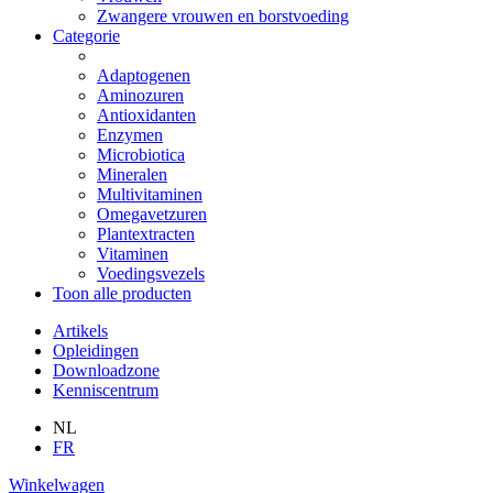
Zwangere vrouwen en borstvoeding
Categorie
Adaptogenen
Aminozuren
Antioxidanten
Enzymen
Microbiotica
Mineralen
Multivitaminen
Omegavetzuren
Plantextracten
Vitaminen
Voedingsvezels
Toon alle producten
Artikels
Opleidingen
Downloadzone
Kenniscentrum
NL
FR
Winkelwagen