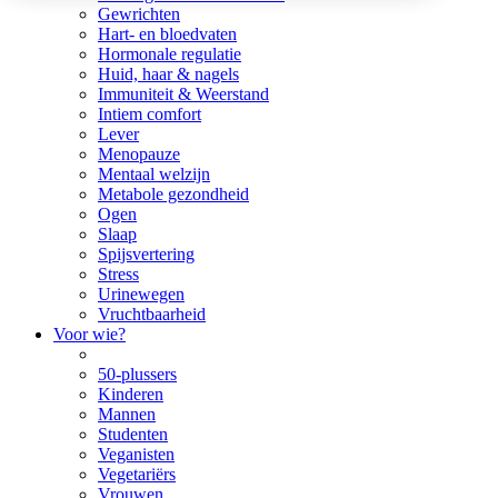
Gewrichten
Hart- en bloedvaten
Hormonale regulatie
Huid, haar & nagels
Immuniteit & Weerstand
Intiem comfort
Lever
Menopauze
Mentaal welzijn
Metabole gezondheid
Ogen
Slaap
Spijsvertering
Stress
Urinewegen
Vruchtbaarheid
Voor wie?
50-plussers
Kinderen
Mannen
Studenten
Veganisten
Vegetariërs
Vrouwen