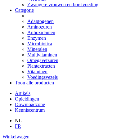
Zwangere vrouwen en borstvoeding
Categorie
Adaptogenen
Aminozuren
Antioxidanten
Enzymen
Microbiotica
Mineralen
Multivitaminen
Omegavetzuren
Plantextracten
Vitaminen
Voedingsvezels
Toon alle producten
Artikels
Opleidingen
Downloadzone
Kenniscentrum
NL
FR
Winkelwagen