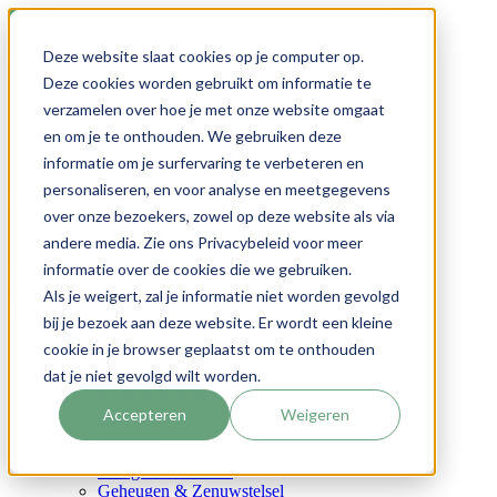
Cookie Settings
Deze website slaat cookies op je computer op.
Inloggen
Deze cookies worden gebruikt om informatie te
Klantenservice
verzamelen over hoe je met onze website omgaat
Account
en om je te onthouden. We gebruiken deze
NL
FR
informatie om je surfervaring te verbeteren en
personaliseren, en voor analyse en meetgegevens
Ga naar de inhoud
over onze bezoekers, zowel op deze website als via
Ga naar Nutriphyt voor consumenten
andere media. Zie ons Privacybeleid voor meer
informatie over de cookies die we gebruiken.
Toggle Nav
Menu
Als je weigert, zal je informatie niet worden gevolgd
Onze producten
bij je bezoek aan deze website. Er wordt een kleine
cookie in je browser geplaatst om te onthouden
Uw gezondheid
dat je niet gevolgd wilt worden.
Bloedsuikerspiegel
Cholesterol
Accepteren
Weigeren
Darmen
Detox
Energie & Vitaliteit
Geheugen & Zenuwstelsel